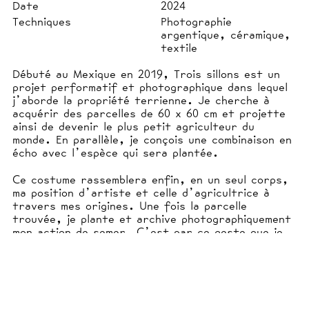
Date
2024
Techniques
Photographie
argentique, céramique,
textile
Débuté au Mexique en 2019, Trois sillons est un
projet performatif et photographique dans lequel
j’aborde la propriété terrienne. Je cherche à
acquérir des parcelles de 60 x 60 cm et projette
ainsi de devenir le plus petit agriculteur du
monde. En parallèle, je conçois une combinaison en
écho avec l’espèce qui sera plantée.
Ce costume rassemblera enfin, en un seul corps,
ma position d’artiste et celle d’agricultrice à
travers mes origines. Une fois la parcelle
trouvée, je plante et archive photographiquement
mon action de semer. C’est par ce geste que je
tente de m’intégrer où je me trouve, dans ce
nouvel espace agricole. Pour planter, j’ai conçu
mes outils. Ils sont en terre. Depuis, je les
transporte dans ma poche si l’occasion de
déployer ce projet se présente. J’ai ainsi planté