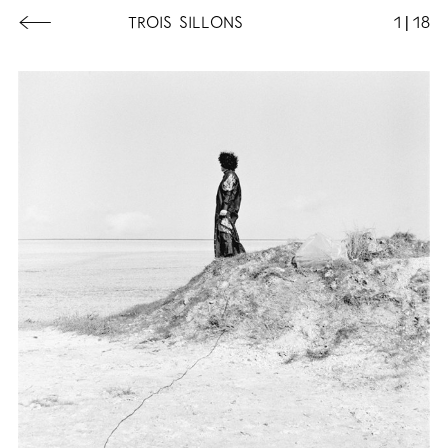
←
TROIS SILLONS
1
|
18